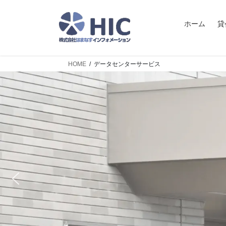
コ
ナ
ン
ビ
ホーム
貸
テ
ゲ
ン
ー
ツ
シ
HOME
データセンターサービス
へ
ョ
ス
ン
キ
に
ッ
移
プ
動