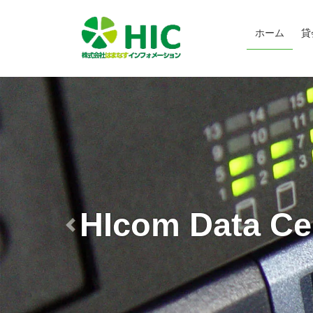
コ
ナ
ン
ビ
ホーム
貸
テ
ゲ
ン
ー
ツ
シ
へ
ョ
ス
ン
キ
に
ッ
移
プ
動
HIcom Data Ce