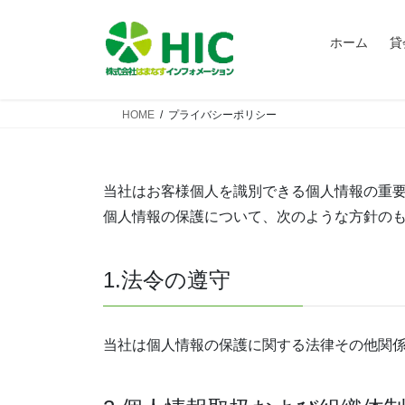
コ
ナ
ン
ビ
ホーム
貸
テ
ゲ
ン
ー
ツ
シ
HOME
プライバシーポリシー
へ
ョ
ス
ン
キ
に
ッ
移
当社はお客様個人を識別できる個人情報の重
プ
動
個人情報の保護について、次のような方針の
1.法令の遵守
当社は個人情報の保護に関する法律その他関