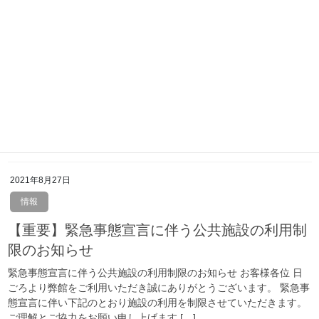
2023年6月19日
未分類
保護中: 市民ふれあいイベント（市内の農産物
販売及びフリーマーケット）の開催のお知らせ
(demo)
この投稿はパスワードで保護されているため抜粋文はありません。
2021年8月27日
情報
【重要】緊急事態宣言に伴う公共施設の利用制
限のお知らせ
緊急事態宣言に伴う公共施設の利用制限のお知らせ お客様各位 日
ごろより弊館をご利用いただき誠にありがとうございます。 緊急事
態宣言に伴い下記のとおり施設の利用を制限させていただきます。
ご理解とご協力をお願い申し上げます […]