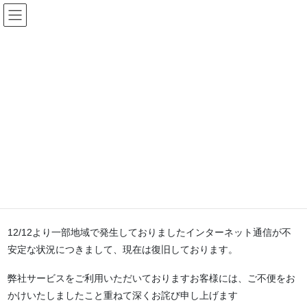
コ
ナ
ン
ビ
テ
ゲ
HOME
障害
BWAサービス復旧のお知らせ
ン
ー
ツ
シ
へ
ョ
2020年12月14日
ス
ン
障害
キ
に
ッ
移
BWAサービス復旧のお知らせ
プ
動
はまなすBWAサービスご利用者様各位
平素は「はまなすBWAサービス」をご利用いただき、誠にありがと
うございます。
12/12より一部地域で発生しておりましたインターネット通信が不
安定な状況につきまして、現在は復旧しております。
弊社サービスをご利用いただいておりますお客様には、ご不便をお
かけいたしましたこと重ねて深くお詫び申し上げます