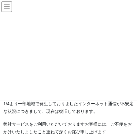
コ
ナ
ン
ビ
テ
ゲ
HOME
障害
BWAサービス障害復旧のお知らせ
ン
ー
ツ
シ
へ
ョ
2021年1月4日
ス
ン
障害
キ
に
ッ
移
BWAサービス障害復旧のお知らせ
プ
動
はまなすBWAサービスご利用者様各位
平素は「はまなすBWAサービス」をご利用いただき、誠にありがと
うございます。
1/4より一部地域で発生しておりましたインターネット通信が不安定
な状況につきまして、現在は復旧しております。
弊社サービスをご利用いただいておりますお客様には、ご不便をお
かけいたしましたこと重ねて深くお詫び申し上げます