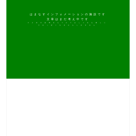
はまなすインフォメーションの施設です
文章はまだ考え中です
小さめの説明文もつけておしゃれな感じに
それっぽくなるかもしれません