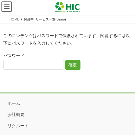
コ
ナ
ン
ビ
テ
ゲ
HOME
保護中: サービス一覧(demo)
ン
ー
ツ
シ
へ
ョ
このコンテンツはパスワードで保護されています。閲覧するには以
ス
ン
下にパスワードを入力してください。
キ
に
ッ
移
パスワード:
プ
動
ホーム
会社概要
リクルート