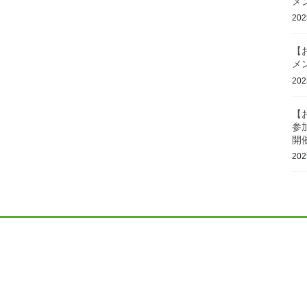
メ
20
【
メ
20
【
参
開
20