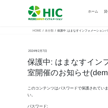
コ
ナ
ン
ビ
ホーム
貸
テ
ゲ
ン
ー
ツ
シ
HOME
未分類
保護中: はまなすインフォメーションパ
へ
ョ
ス
ン
キ
に
ッ
移
2024年2月7日
プ
動
保護中: はまなすインフォメーションパソコン教
室開催のお知らせ(dem
このコンテンツはパスワードで保護されてい
い。
パスワード: