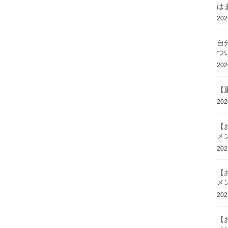
は
20
自
つ
20
【
20
【
メ
20
【
メ
20
【