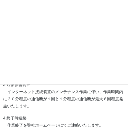
下記日時におきまして、インターネット接続装置のメンテナンス作
業の実施に伴い通信断が発生いたします。
誠に恐縮ではございますが、ご理解とご協力の程、よろしくお願い
申し上げます。
記
1.実施予定
作業日：2025年11月21日(金) 02:00～05:00
2.作業内容
ネットワーク機器の交換作業
3.通信影響範囲
インターネット接続装置のメンテナンス作業に伴い、作業時間内
に３０分程度の通信断が１回と１分程度の通信断が最大６回程度発
生いたします。
4.終了時連絡
作業終了を弊社ホームページにてご連絡いたします。