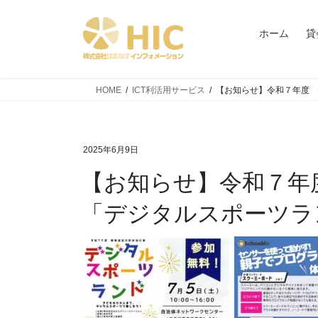
コ
ナ
ン
ビ
ホーム
貸
テ
ゲ
ン
ー
ツ
シ
HOME
ICT利活用サービス
【お知らせ】令和７年度 
へ
ョ
ス
ン
キ
に
ッ
移
2025年6月9日
プ
動
【お知らせ】令和７年度 情報通信月間参加行事
「デジタルスポーツラ