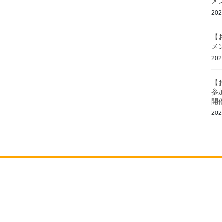
メ
20
【
メ
20
【
参
開
20