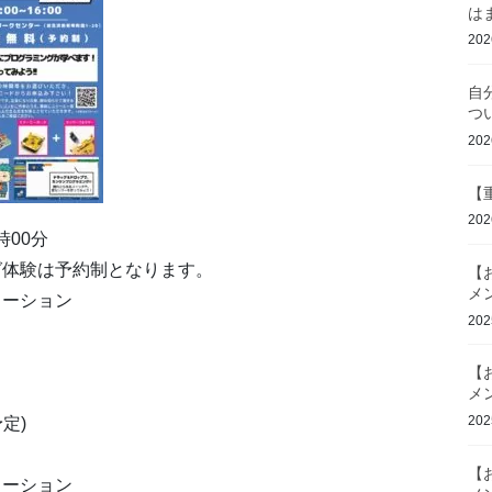
は
20
自
つ
20
【
20
時00分
験は予約制となります。
【
メ
ーション
20
【
メ
20
定)
【
メーション