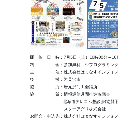
開 催 日 時：7月5日（土）10時00分～16
料 金：参加無料 ※プログラミング体
主 催：株式会社はまなすインフォメ
後 援：岩見沢市
協 力：岩見沢商工会議所
協 賛：情報通信月間推進協議会
北海道テレコム懇談会(協賛予
スターアグリ株式会社
お問合・申込先：株式会社はまなすインフォ